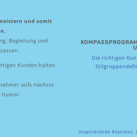
meistern und somit
en.
ung, Begleitung und
KOMPASSPROGRAMM
U
zessen.
Die richtigen Ku
chtigen Kunden halten
Stilgruppendefi
rnehmer aufs nächste
se Humor.
Inspirierende Keynotes,