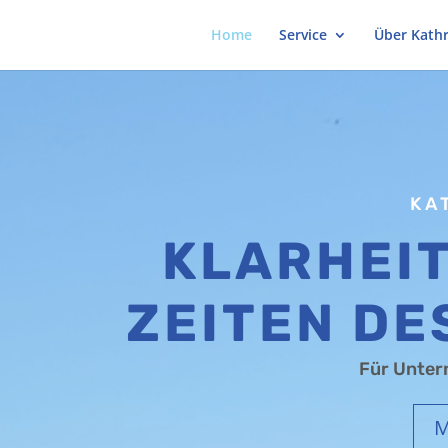
Home
Service
Über Kathr
KA
KLARHEIT
ZEITEN DE
Für Unter
M